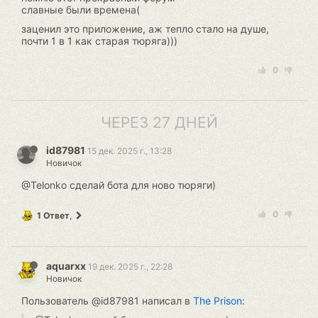
славные были времена(
заценил это приложение, аж тепло стало на душе,
почти 1 в 1 как старая тюряга)))
0
ЧЕРЕЗ 27 ДНЕЙ
id87981
15 дек. 2025 г., 13:28
Новичок
@Telonko сделай бота для ново тюряги)
0
1 Ответ
,
aquarxx
19 дек. 2025 г., 22:28
Новичок
Пользователь @id87981 написал в
The Prison
: