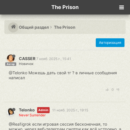
The Prison
Общий раздел
The Prison
Авторизация
CASSER
7 нояб. 2025 г., 15:41
Новичок
Автор
@Telonko Можешь дать свой тг ? в личные сообщения
написал
0
Telonko
11 нояб. 2025 г., 19:15
Admin
Never Surrender
@Rea1igrok если игровая сессия бесконечная, то
можно, через веб-телеграм смотри как всё устроено. а