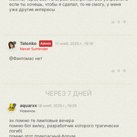
если ты хочешь, чтобы я сделал, то не смогу, у меня
уже другие интересы
0
Telonko
11 нояб. 2025 г., 19:16
Admin
Never Surrender
@Фантомас нет
0
ЧЕРЕЗ 7 ДНЕЙ
aquarxx
18 нояб. 2025 г., 19:29
Новичок
эх помню те ламповые вечера
помню бот вилку, разработчик которого трагически
погиб(
помню этот прекрасный форум