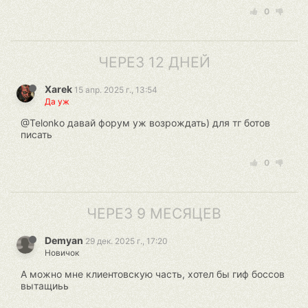
0
ЧЕРЕЗ 12 ДНЕЙ
Xarek
15 апр. 2025 г., 13:54
Да уж
@Telonko давай форум уж возрождать) для тг ботов
писать
0
ЧЕРЕЗ 9 МЕСЯЦЕВ
Demyan
29 дек. 2025 г., 17:20
Новичок
А можно мне клиентовскую часть, хотел бы гиф боссов
вытащиьь