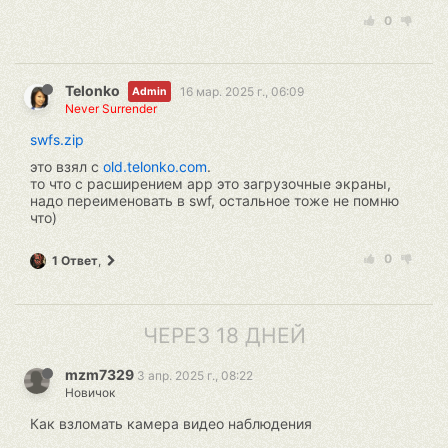
0
Telonko
16 мар. 2025 г., 06:09
Admin
Never Surrender
swfs.zip
это взял с
old.telonko.com
.
то что с расширением app это загрузочные экраны,
надо переименовать в swf, остальное тоже не помню
что)
0
1 Ответ
,
ЧЕРЕЗ 18 ДНЕЙ
mzm7329
3 апр. 2025 г., 08:22
Новичок
Как взломать камера видео наблюдения