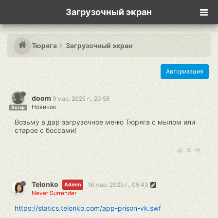
Загрузочный экран
Тюряга
Загрузочный экран
Авторизация
doom
9 мар. 2025 г., 20:58
Новичок
Автор
Возьму в дар загрузочное меню Тюряга с мылом или
старое с боссами!
0
Telonko
16 мар. 2025 г., 05:43
Admin
Never Surrender
https://statics.telonko.com/app-prison-vk.swf