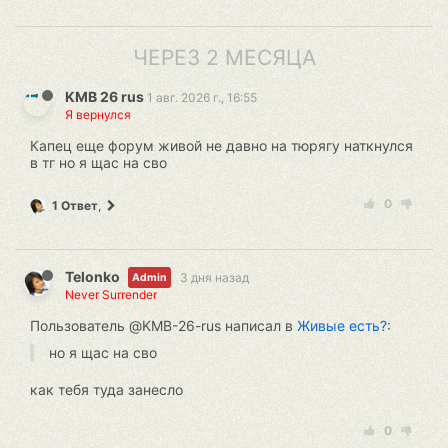
ЧЕРЕЗ 2 МЕСЯЦА
KMB 26 rus
1 авг. 2026 г., 16:55
Я вернулся
Капец еще форум живой не давно на тюрягу наткнулся
в тг но я щас на сво
0
1 Ответ
,
Telonko
3 дня назад
Admin
Never Surrender
Пользователь @KMB-26-rus написал в
Живые есть?
:
но я щас на сво
как тебя туда занесло
0