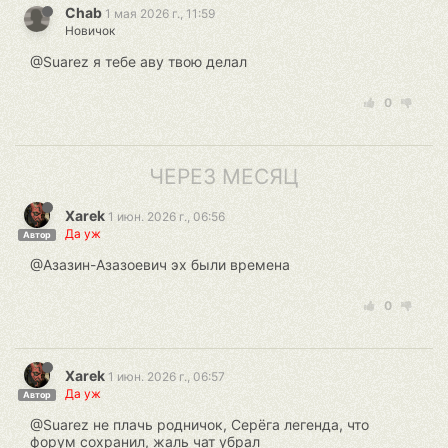
Chab
1 мая 2026 г., 11:59
Новичок
@Suarez я тебе аву твою делал
0
ЧЕРЕЗ МЕСЯЦ
Xarek
1 июн. 2026 г., 06:56
Да уж
Автор
@Азазин-Азазоевич эх были времена
0
Xarek
1 июн. 2026 г., 06:57
Да уж
Автор
@Suarez не плачь родничок, Серёга легенда, что
форум сохранил, жаль чат убрал