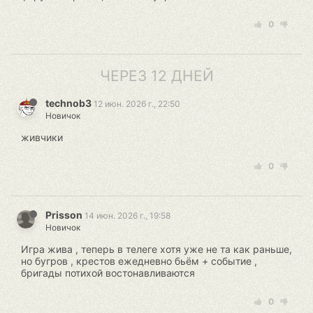
0
ЧЕРЕЗ 12 ДНЕЙ
technob3
12 июн. 2026 г., 22:50
Новичок
живчики
0
Prisson
14 июн. 2026 г., 19:58
Новичок
Игра жива , теперь в телеге хотя уже не та как раньше,
но бугров , крестов ежедневно бьём + событие ,
бригады потихой востонавливаются
0