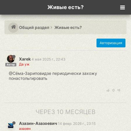
Живые есть?
Общий раздел
Живые есть?
Авторизация
Xarek
4 мая 2025 г., 22:43
Да уж
Автор
@Сёма-Зариповидзе периодически захожу
понастольгировать
0
ЧЕРЕЗ 10 МЕСЯЦЕВ
Азазин-Азазоевич
14 февр. 2026 г., 23:15
азазен