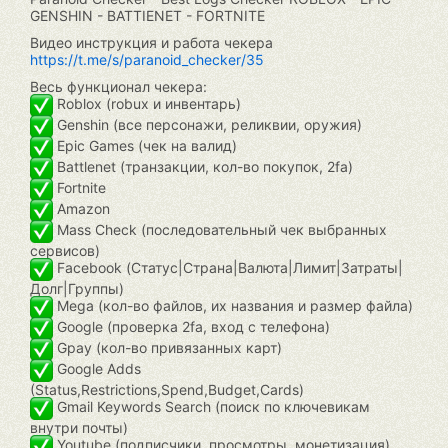
GENSHIN - BATTIENET - FORTNITE
Видео инструкция и работа чекера
https://t.me/s/paranoid_checker/35
Весь функционал чекера:
Roblox (robux и инвентарь)
Genshin (все персонажи, реликвии, оружия)
Epic Games (чек на валид)
Battlenet (транзакции, кол-во покупок, 2fa)
Fortnite
Amazon
Mass Check (последовательный чек выбранных
сервисов)
Facebook (Статус|Страна|Валюта|Лимит|Затраты|
Долг|Группы)
Mega (кол-во файлов, их названия и размер файла)
Google (проверка 2fa, вход с телефона)
Gpay (кол-во привязанных карт)
Google Adds
(Status,Restrictions,Spend,Budget,Cards)
Gmail Keywords Search (поиск по ключевикам
внутри почты)
Youtube (подписчики, просмотры, монетизация)