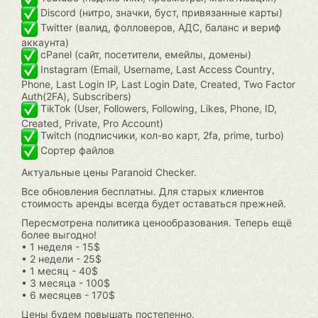
Discord (нитро, значки, буст, привязанные карты)
Twitter (валид, фолловеров, АДС, баланс и вериф
аккаунта)
cPanel (сайт, посетители, емейлы, домены)
Instagram (Email, Username, Last Access Country,
Phone, Last Login IP, Last Login Date, Created, Two Factor
Auth(2FA), Subscribers)
TikTok (User, Followers, Following, Likes, Phone, ID,
Created, Private, Pro Account)
Twitch (подписчики, кол-во карт, 2fa, prime, turbo)
Сортер файлов
Актуальные цены Paranoid Checker.
Все обновления бесплатны. Для старых клиентов
стоимость аренды всегда будет оставаться прежней.
Пересмотрена политика ценообразования. Теперь ещё
более выгодно!
• 1 неделя - 15$
• 2 недели - 25$
• 1 месяц - 40$
• 3 месяца - 100$
• 6 месяцев - 170$
Цены будем повышать постепенно.