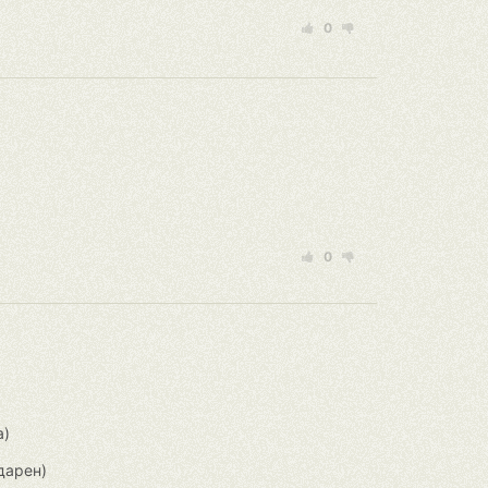
0
0
а)
дарен)