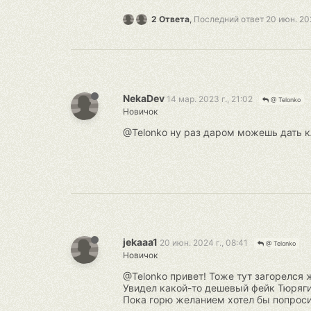
2 Ответа
,
Последний ответ
20 июн. 202
NekaDev
14 мар. 2023 г., 21:02
@ Telonko
Новичок
@Telonko ну раз даром можешь дать к
jekaaa1
20 июн. 2024 г., 08:41
@ Telonko
Новичок
@Telonko привет! Тоже тут загорелся 
Увидел какой-то дешевый фейк Тюряги 
Пока горю желанием хотел бы попроси