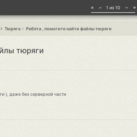
1 из 10
Тюряга
Ребята , помогите найти файлы тюряги
айлы тюряги
и ), даже без серверной части