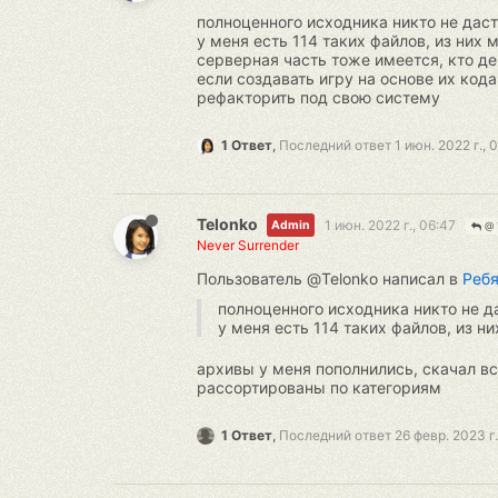
полноценного исходника никто не даст
у меня есть 114 таких файлов, из них 
серверная часть тоже имеется, кто де
если создавать игру на основе их кода
рефакторить под свою систему
1 Ответ
,
Последний ответ
1 июн. 2022 г., 
Telonko
1 июн. 2022 г., 06:47
Admin
@ 
Never Surrender
Пользователь @Telonko написал в
Ребя
полноценного исходника никто не да
у меня есть 114 таких файлов, из н
архивы у меня пополнились, скачал все
рассортированы по категориям
1 Ответ
,
Последний ответ
26 февр. 2023 г.