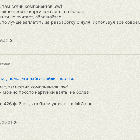
, там сотни компонентов .swf
можно просто картинки взять, не более.
ньги не считает, обращайтесь.
, то лучше заплатить за разработку с нуля, используя все совр
06:47
Telonko
та , помогите найти файлы тюряги
:
ст, там сотни компонентов .swf
их можно просто картинки взять, не более
 426 файлов, что были указаны в initGame.
, 00:31