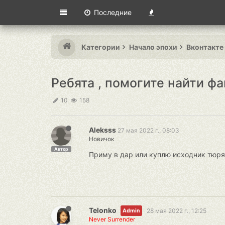
Последние
Категории
Начало эпохи
Вконтакте
Ребята , помогите найти ф
10
158
Aleksss
27 мая 2022 г., 08:03
Новичок
Автор
Приму в дар или куплю исходник тюряг
Telonko
28 мая 2022 г., 12:25
Admin
Never Surrender