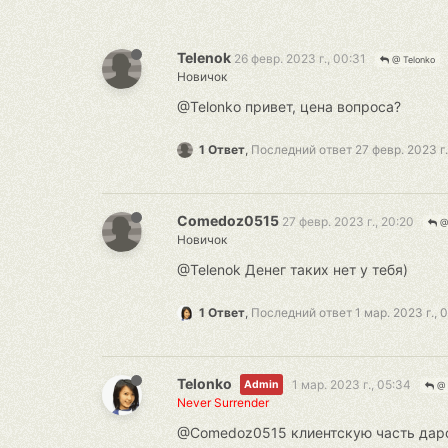
Telenok
26 февр. 2023 г., 00:31
@ Telonko
Новичок
@Telonko привет, цена вопроса?
1 Ответ
,
Последний ответ
27 февр. 2023 г.
Comedoz0515
27 февр. 2023 г., 20:20
@ 
Новичок
@Telenok Денег таких нет у тебя)
1 Ответ
,
Последний ответ
1 мар. 2023 г., 
Telonko
1 мар. 2023 г., 05:34
Admin
@ 
Never Surrender
@Comedoz0515 клиентскую часть даром 