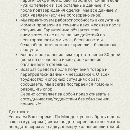
пароли, секретное слово, пароль от почты и если
нужно телефон и все остальные данные, т.к.
после подтверждения сделки, мы все данные у
себя удаляем (если не обговорено иное).
Мы гарантируем работоспособность аккаунта на
момент продажи и в течении двух месяцев после
получения. Гарантийные обязательства
снимаются с нас из-за ваших действий по
неосторожности, умысла, беспечности и
безалаберности, которые привели к блокировке
аккаунта.
Бесплатное хранение сим карт в течение 30 дней
(если не обговорено иное) доп хранение
оплачивается отдельно.
Возврат средств после получения товара и
перепривязки данных - невозможен. О всех
трудностях и спорных ситуациях сразу
сообщаете. Мы всегда постараемся помочь и
разрешить спор.
Сервис оставляет за собой право отказать в
сотрудничестве/содействии без объяснении
причины!*
Доставка:
Уважаем Ваше время. По Мск доступно забрать в день
заказа курьером (так же по договоренности возможно
передать через закладку, камеру хранения или такси).