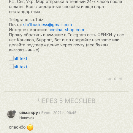
Рф, Снг, Укр, Мир отправка в течении 24-х часов после
оплаты. Все стандартные способы и ещё пара
нестандартных.
Telegram: sto1biz
Почта:
sto1business@gmail.com
Интернет магазин:
nominal-shop.com
Прошу обратить внимание в Telegram есть ФЕЙКИ у нас
нет Каналов, Support, Bot и т.п сверяйте username или
делайте подтверждение через почту (все буквы
англоязычные).
0
ЧЕРЕЗ 5 МЕСЯЦЕВ
сёма крут
5 июн. 2021 г., 09:45
Новичок
спасибо