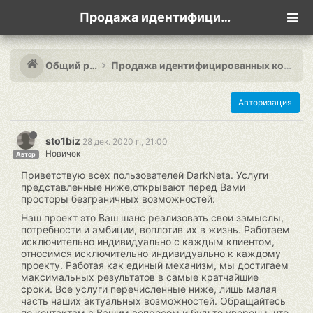
Продажа идентифицированных кошельков + атм!
Общий раздел
Продажа идентифицированных кошельков + атм!
Авторизация
sto1biz
28 дек. 2020 г., 21:00
Новичок
Автор
Приветствую всех пользователей DarkNeta. Услуги
представленные ниже,открывают перед Вами
просторы безграничных возможностей:
Наш проект это Ваш шанс реализовать свои замыслы,
потребности и амбиции, воплотив их в жизнь. Работаем
исключительно индивидуально с каждым клиентом,
относимся исключительно индивидуально к каждому
проекту. Работая как единый механизм, мы достигаем
максимальных результатов в самые кратчайшие
сроки. Все услуги перечисленные ниже, лишь малая
часть наших актуальных возможностей. Обращайтесь
по контактам с Вашим вопросом и будьте уверены, что