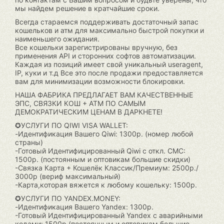
мы найдем решение в кратчайшие сроки.
Всегда стараемся поддерживать достаточный запас
кошельков и атм для максимально быстрой покупки и
наименьшего ожидания.
Все кошельки зарегистрированы вручную, без
применения API и сторонних софтов автоматизации.
Каждая из позиций имеет свой уникальный useragent,
IP, куки и т.д Все это после продажи предоставляется
вам для минимизации возможности блокировки.
НАША ФАБРИКА ПРЕДЛАГАЕТ ВАМ КАЧЕСТВЕННЫЕ
ЭПС, СВЯЗКИ КОШ + АТМ ПО САМЫМ
ДЕМОКРАТИЧЕСКИМ ЦЕНАМ В ДАРКНЕТЕ!
✪УСЛУГИ ПО QIWI VISA WALLET:
-Идентификация Вашего Qiwi: 1300р. (номер любой
страны)
-Готовый Идентифицированный Qiwi c откл. СМС:
1500р. (постоянным и оптовикам большие скидки)
-Связка Карта + Кошелёк Классик/Премиум: 2500р./
3000р (вериф максимальный)
-Карта,которая вяжется к любому кошельку: 1500р.
✪УСЛУГИ ПО YANDEX.MONEY:
-Идентификация Вашего Yandex: 1300р.
-Готовый Идентифицированный Yandex c аварийными
кодами: 1500р (постоянным и оптовикам большие