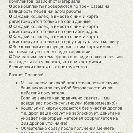
комплектов (зависит от материала)
✪Все комплекты проверяются по трем базам на
валидность перед началом работы
✪Каждый кошелек, а вместе с ним и карта
регистрируется только на одни данные
✪Каждый кошелек, а вместе с ним и карта
регистрируется только на один айпи адрес
✪Каждый кошелек, а вместе с ним и карта
регистрируется только на одну виртуальную машину
✪Все кошельки и выпущенные к ним карты имеют
максимальную степень идентификации
✪Тем самым система фрода эпс видит наши кошельки
как отдельного человека, что снижает риски
блокировки платежных инструментов.
Важно! Правила!!!
Мы не несем никакой ответственности в случае
бана аккаунтов службой безопасности из-за
действий покупателя.
Если не знаете как правильно сделать - мы
всегда вас проконсультируем (безвозмездно))
Кошельки и карты создаются без участия дропов,
т.е. дроп ваш аккаунт не заблокирует, деньги не
украдет (некоторый материал оформляется на
физ дропов уточняйте).
Обязательно сразу после получения меняете