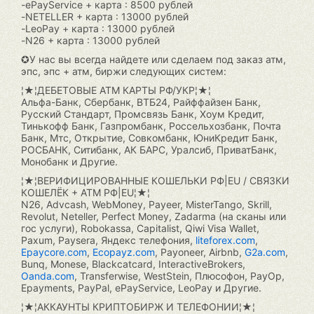
-ePayService + карта : 8500 рублей
-NETELLER + карта : 13000 рублей
-LeoPay + карта : 13000 рублей
-N26 + карта : 13000 рублей
✪У нас вы всегда найдете или сделаем под заказ атм,
эпс, эпс + атм, биржи следующих систем:
¦★¦ДЕБЕТОВЫЕ АТМ КАРТЫ РФ/УКР¦★¦
Альфа-Банк, Сбербанк, ВТБ24, Райффайзен Банк,
Русский Стандарт, Промсвязь Банк, Хоум Кредит,
Тинькофф Банк, Газпромбанк, Россельхозбанк, Почта
Банк, Мтс, Открытие, Совкомбанк, ЮниКредит Банк,
РОСБАНК, Ситибанк, АК БАРС, Уралсиб, ПриватБанк,
Монобанк и Другие.
¦★¦ВЕРИФИЦИРОВАННЫЕ КОШЕЛЬКИ РФ|EU / СВЯЗКИ
КОШЕЛЁК + АТМ РФ|EU¦★¦
N26, Advcash, WebMoney, Payeer, MisterTango, Skrill,
Revolut, Neteller, Perfect Money, Zadarma (на сканы или
гос услуги), Robokassa, Capitalist, Qiwi Visa Wallet,
Paxum, Paysera, Яндекс телефония,
liteforex.com
,
Epaycore.com
,
Ecopayz.com
, Payoneer, Airbnb,
G2a.com
,
Bunq, Monese, Blackcatcard, InteractiveBrokers,
Oanda.com
, Transferwise, WestStein, Плюсофон, PayOp,
Epayments, PayPal, ePayService, LeoPay и Другие.
¦★¦АККАУНТЫ КРИПТОБИРЖ И ТЕЛЕФОНИИ¦★¦