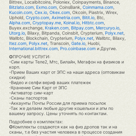
Bittrex, Localbitcoins, Poloniex, Coinpayments, Binance,
Bitzlato.com
,
Exmo.com
, CoinsBank,
Coinmama.com
,
Kucoin.com
,
Cex.io
,
Okex.com
, Okcoin, Piastrix, Wirex,
Uphold,
Crypto.com
,
Aximetria.com
,
Bitit.io
, Btc,
Alpha.com
,
Cryptopay.me
,
Koinal.io
,
Hitbtc.com
,
Buyex.exchange,
Kraken.com
,
Bitpay.com
,
Mercuryo.io
,
Utorg.io
, Bilaxy, Bitpanda, Coinsbit, Crypterium,
Polyx.net
,
Wallbtc, Blockchain, Crypterium,
Polyx.net
, Wallbtc, Bilaxy,
Itez.com
,
Polyx.net
, Transcoin,
Gate.io
, Huobi,
International.bittrex.com
,
Pro.coinbase.com
и Другие.
✪ПРОЧИЕ УСЛУГИ:
-Сим карты Теле2, Мтс, Билайн, Мегафон на физиков и
корп.
-Прием Ваших карт от ЭПС на наши адреса (оптовикам
скидки)
-Видео и селфи вериф ваших платежек
-Хранение Сим Карт от ЭПС
-Активатор сим-карт
-Сканы паспортов
-Аккаунты Почты России для приема посылок
-Так же делаем любые другие кошельки и атм по
вашему запросу. Цены уточнять по контактам.
Подробнее о комплектах:
✪Комплекты создаются как на физ дропов так и на
сканы, т.е без участия человека в процессе создания