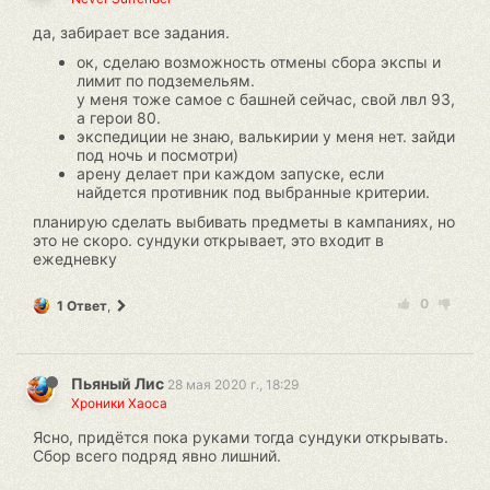
да, забирает все задания.
ок, сделаю возможность отмены сбора экспы и
лимит по подземельям.
у меня тоже самое с башней сейчас, свой лвл 93,
а герои 80.
экспедиции не знаю, валькирии у меня нет. зайди
под ночь и посмотри)
арену делает при каждом запуске, если
найдется противник под выбранные критерии.
планирую сделать выбивать предметы в кампаниях, но
это не скоро. сундуки открывает, это входит в
ежедневку
0
1 Ответ
,
Пьяный Лис
28 мая 2020 г., 18:29
Хроники Хаоса
Ясно, придётся пока руками тогда сундуки открывать.
Сбор всего подряд явно лишний.