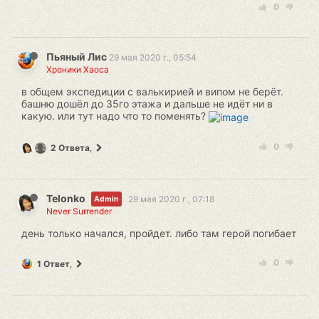
0
Пьяный Лис
29 мая 2020 г., 05:54
Хроники Хаоса
в общем экспедиции с валькирией и випом не берёт.
башню дошёл до 35го этажа и дальше не идёт ни в
какую. или тут надо что то поменять?
0
2 Ответа
,
Telonko
29 мая 2020 г., 07:18
Admin
Never Surrender
день только начался, пройдет. либо там герой погибает
0
1 Ответ
,