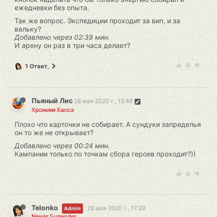
ежедневки без опыта.
Так же вопрос. Экспедиции проходит за вип, и за
вальку?
Добавлено через 02:39 мин.
И арену он раз в три часа делает?
0
1 Ответ
,
Пьяный Лис
28 мая 2020 г., 15:46
Хроники Хаоса
Плохо что карточки не собирает. А сундуки запределья
он то же не открывает?
Добавлено через 00:24 мин.
Кампании только по точкам сбора героев проходит?))
0
Telonko
28 мая 2020 г., 17:29
Admin
Never Surrender