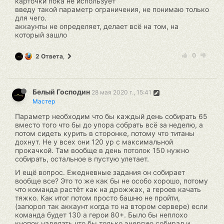
карточки пока не использует
введу такой параметр ограничения, не понимаю только
для чего.
аккаунты не определяет, делает всё на том, на
который зашло
0
2 Ответа
,
Белый Господин
28 мая 2020 г., 15:41
Мастер
Параметр необходим что бы каждый день собирать 65
вместо того что бы до упора собрать всё за неделю, а
потом сидеть курить в сторонке, потому что титаны
дохнут. Не у всех они 120 ур с максимальной
прокачкой. Там вообще в день потолок 150 нужно
собирать, остальное в пустую улетает.
И ещё вопрос. Ежедневные задания он собирает
вообще все? Это то же как бы не особо хорошо, потому
что команда растёт как на дрожжах, а героев качать
тяжко. Как итог потом просто башню не пройти,
(запорол так аккаунт когда то на втором сервере) если
команда будет 130 а герои 80+. Было бы неплохо
кнопок наделать что бы только энергию собирал и