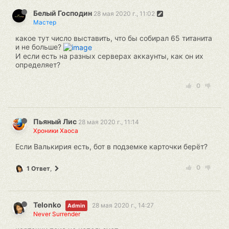
Белый Господин
28 мая 2020 г., 11:02
Мастер
какое тут число выставить, что бы собирал 65 титанита
и не больше?
И если есть на разных серверах аккаунты, как он их
определяет?
0
Пьяный Лис
28 мая 2020 г., 11:14
Хроники Хаоса
Если Валькирия есть, бот в подземке карточки берёт?
0
1 Ответ
,
Telonko
28 мая 2020 г., 14:27
Admin
Never Surrender