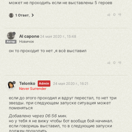
может не проходить если не выставлены 5 героев
0
1 Ответ
,
Al capone
24 мая 2020 г., 15:48
Новичок
Автор
он то проходит то нет ,я всё выставил
0
Telonko
24 мая 2020 г., 16:21
Admin
Never Surrender
если до этого проходил и вдруг перестал, то нет три
звезды. при следующем запуске ситуация может
поменяться
Добавлено через 06:56 мин.
но у тебя я не вижу чтобы бот вообще бой начинал.
если говоришь выставил, то в следующие запуски
должен проходить