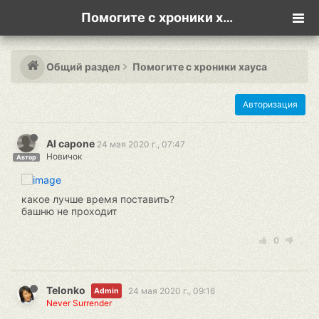
Помогите с хроники хауса
Общий раздел
Помогите с хроники хауса
Авторизация
Al capone
24 мая 2020 г., 07:47
Новичок
Автор
какое лучше время поставить?
башню не проходит
0
Telonko
24 мая 2020 г., 09:16
Admin
Never Surrender