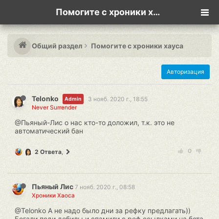
Помогите с хроники хауса
Общий раздел
Помогите с хроники хауса
Авторизация
Telonko
3 нояб. 2020 г., 18:55
Admin
Never Surrender
@Пьяный-Лис о нас кто-то доложил, т.к. это не
автоматический бан
0
2 Ответа
,
Пьяный Лис
7 нояб. 2020 г., 08:58
Хроники Хаоса
@Telonko А не надо было дни за рефку предлагать))
Бегали поди дебилы и спамили с реф ссылками на бота