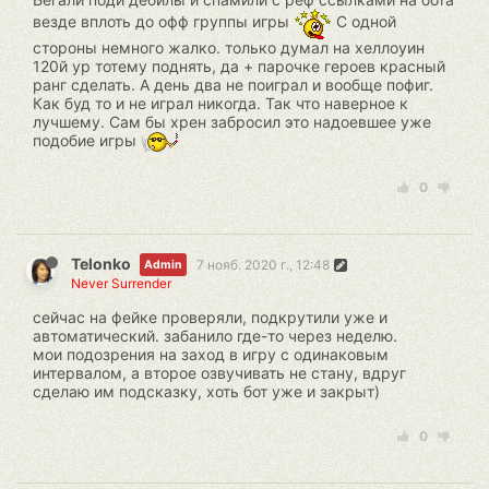
везде вплоть до офф группы игры
С одной
стороны немного жалко. только думал на хеллоуин
120й ур тотему поднять, да + парочке героев красный
ранг сделать. А день два не поиграл и вообще пофиг.
Как буд то и не играл никогда. Так что наверное к
лучшему. Сам бы хрен забросил это надоевшее уже
подобие игры
0
Telonko
7 нояб. 2020 г., 12:48
Admin
Never Surrender
сейчас на фейке проверяли, подкрутили уже и
автоматический. забанило где-то через неделю.
мои подозрения на заход в игру с одинаковым
интервалом, а второе озвучивать не стану, вдруг
сделаю им подсказку, хоть бот уже и закрыт)
0