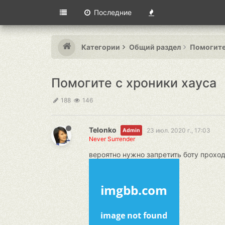
Последние
Категории
Общий раздел
Помогите
Помогите с хроники хауса
188
146
Telonko
23 июл. 2020 г., 17:03
Admin
Never Surrender
вероятно нужно запретить боту проход