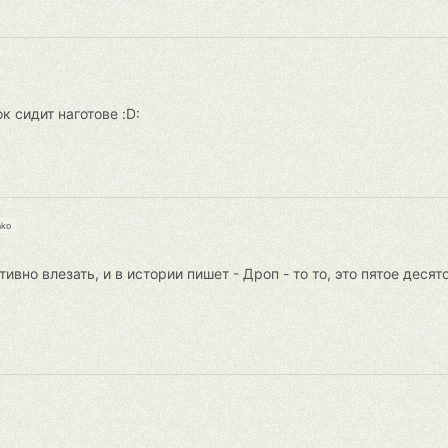
к сидит наготове :D:
nko
тивно влезать, и в истории пишет - Дроп - то то, это пятое деся