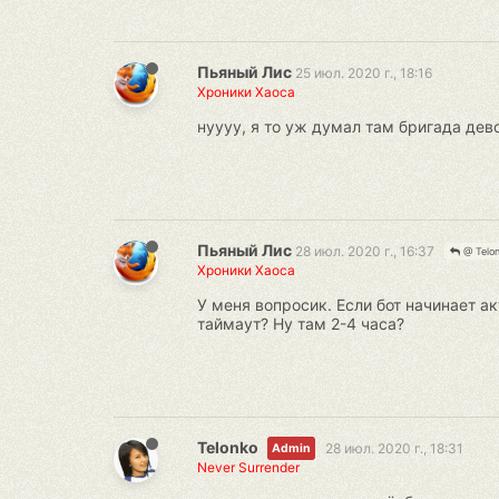
Пьяный Лис
25 июл. 2020 г., 18:16
Хроники Хаоса
нуууу, я то уж думал там бригада дево
Пьяный Лис
28 июл. 2020 г., 16:37
@ Telo
Хроники Хаоса
У меня вопросик. Если бот начинает ак
таймаут? Ну там 2-4 часа?
Telonko
28 июл. 2020 г., 18:31
Admin
Never Surrender