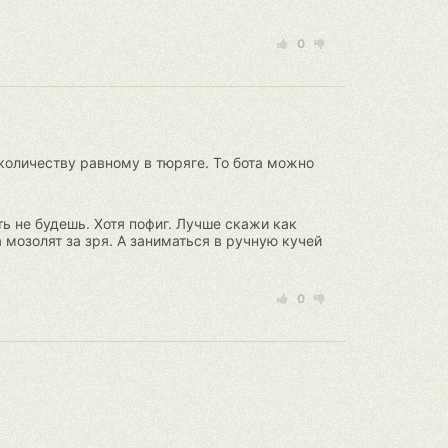
0
 количеству равному в тюряге. То бота можно
ть не будешь. Хотя пофиг. Лучше скажи как
а мозолят за зря. А заниматься в ручную кучей
0