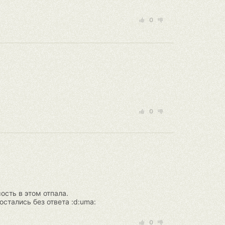
0
0
ость в этом отпала.
стались без ответа :d:uma:
0