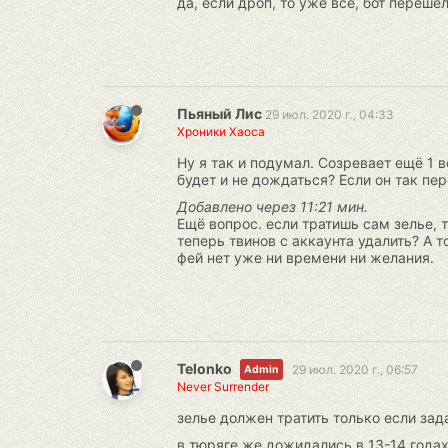
да, если дроп, то уже всё, бот переше
Пьяный Лис
29 июл. 2020 г., 04:33
Хроники Хаоса
Ну я так и подумал. Созревает ещё 1 
будет и не дождаться? Если он так пер
Добавлено через 11:21 мин.
Ещё вопрос. если тратишь сам зелье, т
теперь твинов с аккаунта удалить? А т
фей нет уже ни времени ни желания.
Telonko
29 июл. 2020 г., 06:57
Admin
Never Surrender
зелье должен тратить только если за
в тюряге же дожидались в 13-14 годах,