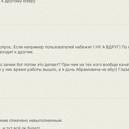
л к другому юзеру
вопрос. Если например пользователей набежит ( НУ А ВДРУГ) По
еходит к другим.
о зачем бот потом это делает? При чем на тех кого вообще кача
о у них время работы вышло, а я дочь Абрамовича не ебу)) Глаз
дание отмечено невыполненным.
 и тут всё ок будет)