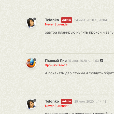
Telonko
24 июл. 2020 г., 20:04
Admin
Never Surrender
завтра планирую купить прокси и запус
Пьяный Лис
25 июл. 2020 г., 11:53
Хроники Хаоса
А покачать дар стихий и скинуть обрат
Telonko
25 июл. 2020 г., 14:43
Admin
Never Surrender
сделаю потом, я переносом занят был