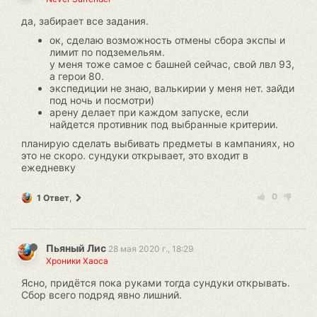
да, забирает все задания.
ок, сделаю возможность отмены сбора экспы и
лимит по подземельям.
у меня тоже самое с башней сейчас, свой лвл 93,
а герои 80.
экспедиции не знаю, валькирии у меня нет. зайди
под ночь и посмотри)
арену делает при каждом запуске, если
найдется противник под выбранные критерии.
планирую сделать выбивать предметы в кампаниях, но
это не скоро. сундуки открывает, это входит в
ежедневку
0
1 Ответ
,
Пьяный Лис
28 мая 2020 г., 18:29
Хроники Хаоса
Ясно, придётся пока руками тогда сундуки открывать.
Сбор всего подряд явно лишний.