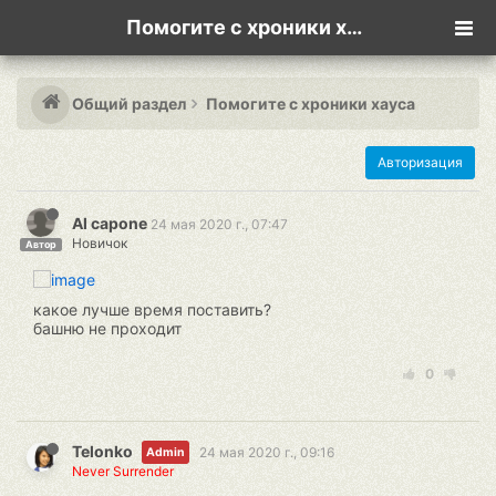
Помогите с хроники хауса
Общий раздел
Помогите с хроники хауса
Авторизация
Al capone
24 мая 2020 г., 07:47
Новичок
Автор
какое лучше время поставить?
башню не проходит
0
Telonko
24 мая 2020 г., 09:16
Admin
Never Surrender