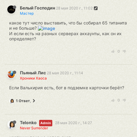
Белый Господин
28 мая 2020 г., 11:02
Мастер
какое тут число выставить, что бы собирал 65 титанита
и не больше?
И если есть на разных серверах аккаунты, как он их
определяет?
0
Пьяный Лис
28 мая 2020 г., 11:14
Хроники Хаоса
Если Валькирия есть, бот в подземке карточки берёт?
0
1 Ответ
,
Telonko
28 мая 2020 г., 14:27
Admin
Never Surrender