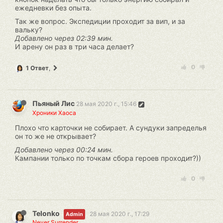
ежедневки без опыта.
Так же вопрос. Экспедиции проходит за вип, и за
вальку?
Добавлено через 02:39 мин.
И арену он раз в три часа делает?
0
1 Ответ
,
Пьяный Лис
28 мая 2020 г., 15:46
Хроники Хаоса
Плохо что карточки не собирает. А сундуки запределья
он то же не открывает?
Добавлено через 00:24 мин.
Кампании только по точкам сбора героев проходит?))
0
Telonko
28 мая 2020 г., 17:29
Admin
Never Surrender