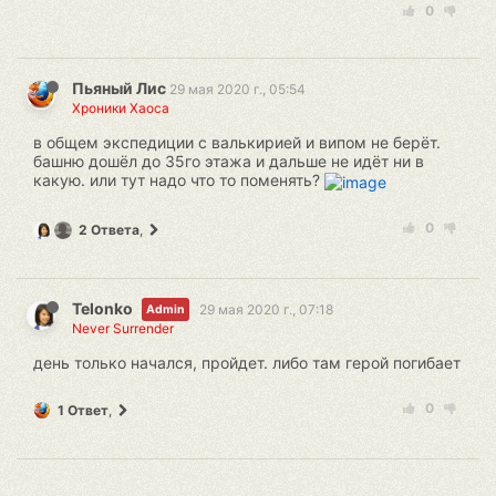
0
Пьяный Лис
29 мая 2020 г., 05:54
Хроники Хаоса
в общем экспедиции с валькирией и випом не берёт.
башню дошёл до 35го этажа и дальше не идёт ни в
какую. или тут надо что то поменять?
0
2 Ответа
,
Telonko
29 мая 2020 г., 07:18
Admin
Never Surrender
день только начался, пройдет. либо там герой погибает
0
1 Ответ
,