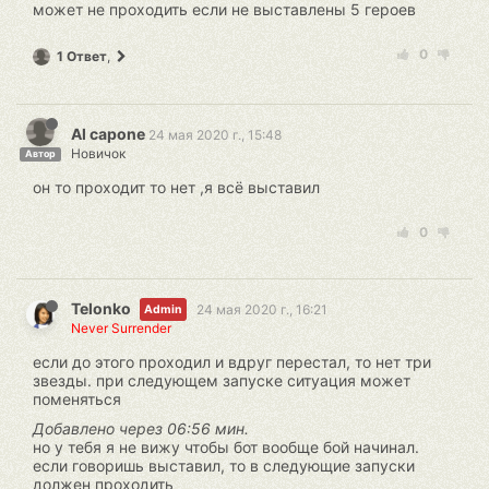
может не проходить если не выставлены 5 героев
0
1 Ответ
,
Al capone
24 мая 2020 г., 15:48
Новичок
Автор
он то проходит то нет ,я всё выставил
0
Telonko
24 мая 2020 г., 16:21
Admin
Never Surrender
если до этого проходил и вдруг перестал, то нет три
звезды. при следующем запуске ситуация может
поменяться
Добавлено через 06:56 мин.
но у тебя я не вижу чтобы бот вообще бой начинал.
если говоришь выставил, то в следующие запуски
должен проходить