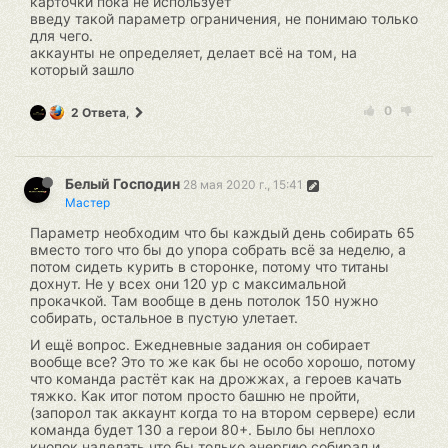
карточки пока не использует
введу такой параметр ограничения, не понимаю только
для чего.
аккаунты не определяет, делает всё на том, на
который зашло
0
2 Ответа
,
Белый Господин
28 мая 2020 г., 15:41
Мастер
Параметр необходим что бы каждый день собирать 65
вместо того что бы до упора собрать всё за неделю, а
потом сидеть курить в сторонке, потому что титаны
дохнут. Не у всех они 120 ур с максимальной
прокачкой. Там вообще в день потолок 150 нужно
собирать, остальное в пустую улетает.
И ещё вопрос. Ежедневные задания он собирает
вообще все? Это то же как бы не особо хорошо, потому
что команда растёт как на дрожжах, а героев качать
тяжко. Как итог потом просто башню не пройти,
(запорол так аккаунт когда то на втором сервере) если
команда будет 130 а герои 80+. Было бы неплохо
кнопок наделать что бы только энергию собирал и