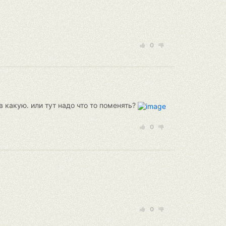
0
 какую. или тут надо что то поменять?
0
0