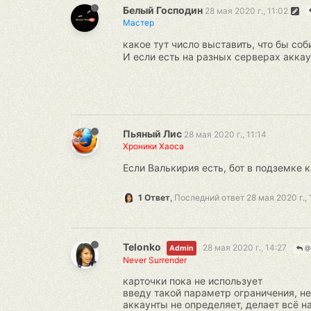
Белый Господин
28 мая 2020 г., 11:02
Мастер
какое тут число выставить, что бы соб
И если есть на разных серверах аккау
Пьяный Лис
28 мая 2020 г., 11:14
Хроники Хаоса
Если Валькирия есть, бот в подземке 
1 Ответ
,
Последний ответ
28 мая 2020 г., 
Telonko
28 мая 2020 г., 14:27
Admin
@ 
Never Surrender
карточки пока не использует
введу такой параметр ограничения, не
аккаунты не определяет, делает всё на