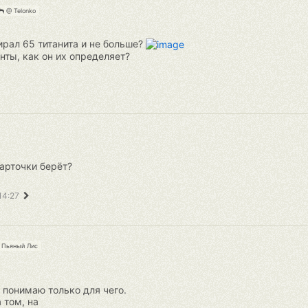
@ Telonko
ирал 65 титанита и не больше?
нты, как он их определяет?
карточки берёт?
14:27
Пьяный Лис
 понимаю только для чего.
 том, на