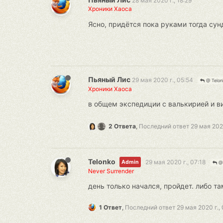
28 мая 2020 г., 18:29
Хроники Хаоса
Ясно, придётся пока руками тогда сун
Пьяный Лис
29 мая 2020 г., 05:54
@ Telon
Хроники Хаоса
в общем экспедиции с валькирией и ви
2 Ответа
,
Последний ответ
29 мая 2020
Telonko
29 мая 2020 г., 07:18
Admin
@ 
Never Surrender
день только начался, пройдет. либо та
1 Ответ
,
Последний ответ
29 мая 2020 г., 