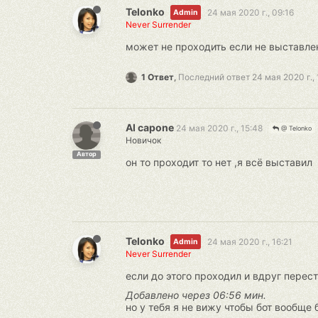
Telonko
24 мая 2020 г., 09:16
Admin
Never Surrender
может не проходить если не выставле
1 Ответ
,
Последний ответ
24 мая 2020 г., 
Al capone
24 мая 2020 г., 15:48
@ Telonko
Новичок
Автор
он то проходит то нет ,я всё выставил
Telonko
24 мая 2020 г., 16:21
Admin
Never Surrender
если до этого проходил и вдруг перес
Добавлено через 06:56 мин.
но у тебя я не вижу чтобы бот вообще