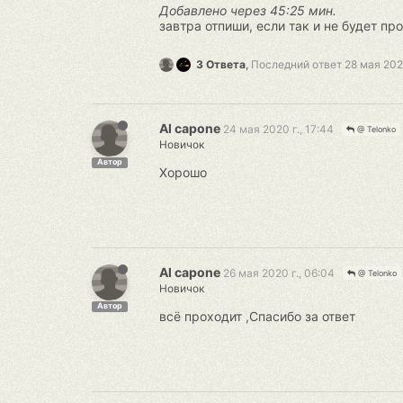
Добавлено через 45:25 мин.
завтра отпиши, если так и не будет пр
3 Ответа
,
Последний ответ
28 мая 2020
Al capone
24 мая 2020 г., 17:44
@ Telonko
Новичок
Автор
Хорошо
Al capone
26 мая 2020 г., 06:04
@ Telonko
Новичок
Автор
всё проходит ,Спасибо за ответ