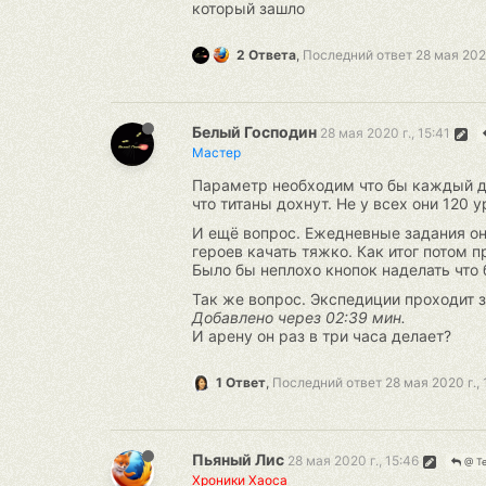
который зашло
2 Ответа
,
Последний ответ
28 мая 2020
Белый Господин
28 мая 2020 г., 15:41
Мастер
Параметр необходим что бы каждый ден
что титаны дохнут. Не у всех они 120 
И ещё вопрос. Ежедневные задания он 
героев качать тяжко. Как итог потом п
Было бы неплохо кнопок наделать что 
Так же вопрос. Экспедиции проходит за
Добавлено через 02:39 мин.
И арену он раз в три часа делает?
1 Ответ
,
Последний ответ
28 мая 2020 г., 
Пьяный Лис
28 мая 2020 г., 15:46
@ Te
Хроники Хаоса