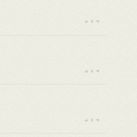
0
0
0