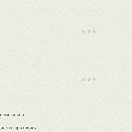
0
0
 поменяться
 должен проходить