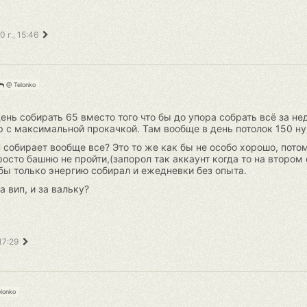
 г., 15:46
@ Telonko
ь собирать 65 вместо того что бы до упора собрать всё за нед
ур с максимальной прокачкой. Там вообще в день потолок 150 ну
собирает вообще все? Это то же как бы не особо хорошо, пото
росто башню не пройти,(запорол так аккаунт когда то на втором
бы только энергию собирал и ежедневки без опыта.
 вип, и за вальку?
17:29
lonko