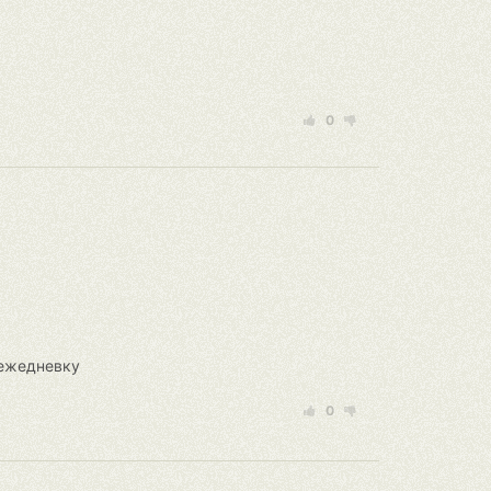
0
 ежедневку
0