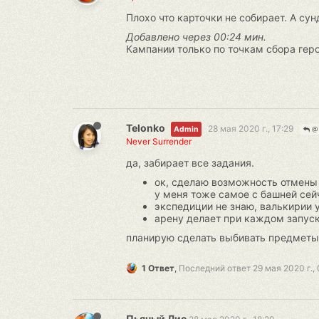
Плохо что карточки не собирает. А су
Добавлено через 00:24 мин.
Кампании только по точкам сбора геро
Telonko
28 мая 2020 г., 17:29
Admin
@ 
Never Surrender
да, забирает все задания.
ок, сделаю возможность отмены 
у меня тоже самое с башней сейч
экспедиции не знаю, валькирии у
арену делает при каждом запуск
планирую сделать выбивать предметы в
1 Ответ
,
Последний ответ
29 мая 2020 г.,
Пьяный Лис