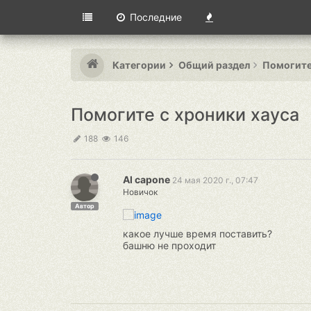
Последние
Категории
Общий раздел
Помогите
Помогите с хроники хауса
188
146
Al capone
24 мая 2020 г., 07:47
Новичок
Автор
какое лучше время поставить?
башню не проходит