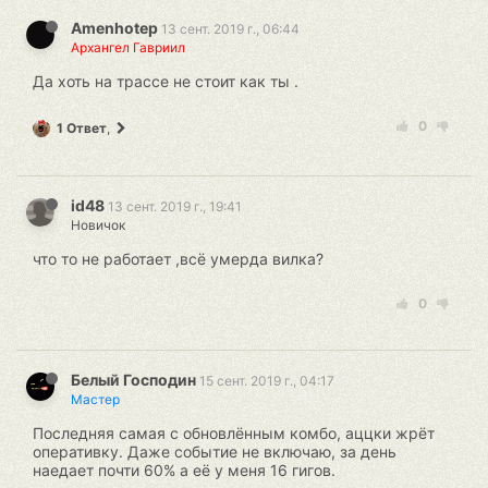
Amenhotep
13 сент. 2019 г., 06:44
Архангел Гавриил
Да хоть на трассе не стоит как ты .
0
1 Ответ
,
id48
13 сент. 2019 г., 19:41
Новичок
что то не работает ,всё умерда вилка?
0
Белый Господин
15 сент. 2019 г., 04:17
Мастер
Последняя самая с обновлённым комбо, аццки жрёт
оперативку. Даже событие не включаю, за день
наедает почти 60% а её у меня 16 гигов.