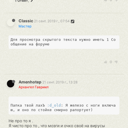
1 Ответ
,
Classic
21 сент. 2019 г., 07:54
Мастер
Для просмотра скрытого текста нужно иметь 1 Со
общение на форуме
0
Amenhotep
21 сент. 2019 г., 13:28
Архангел Гавриил
Папка твой лахЪ 
:d_old
: Я железо с ноги включа
Не про то я .
Я чисто про то , что мозги и очко своё на вирусы