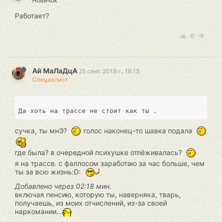
Новичок
Работает?
0
Ай МаЛаДцА
25 сент. 2019 г., 18:13
Специалист
сучка, ты мнЭ?
голос наконец-то шавка подала
где была? в очередной психушке отлёживалась?
я на трассе. с фаллосом заработаю за час больше, чем
ты за всю жизнь:D:
Добавлено через 02:18 мин.
включая пенсию, которую ты, наверняка, тварь,
получаешь, из моих отчислений, из-за своей
наркомании...