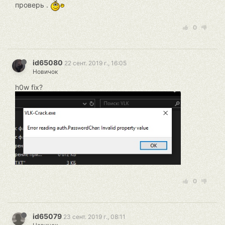
проверь .
0
id65080
22 сент. 2019 г., 16:05
Новичок
h0w fix?
0
id65079
23 сент. 2019 г., 08:11