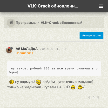
VLK-Crack обновленный
Программы
VLK-Crack обновленный
Авторизация
Ай МаЛаДцА
12 сент. 2019 г., 21:31
Специалист
 ну такое, рублей 300 за все время скинули в о
ну нормуль!
пойдём - угостишь в макдаке)
только не жадничай - гуляем НА ВСЁ!
0