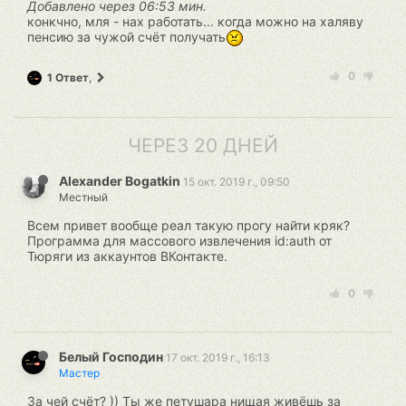
Добавлено через 06:53 мин.
конкчно, мля - нах работать... когда можно на халяву
пенсию за чужой счёт получать
0
1 Ответ
,
ЧЕРЕЗ 20 ДНЕЙ
Alexander Bogatkin
15 окт. 2019 г., 09:50
Местный
Всем привет вообще реал такую прогу найти кряк?
Программа для массового извлечения id:auth от
Тюряги из аккаунтов ВКонтакте.
0
Белый Господин
17 окт. 2019 г., 16:13
Мастер
За чей счёт? )) Ты же петушара нищая живёшь за