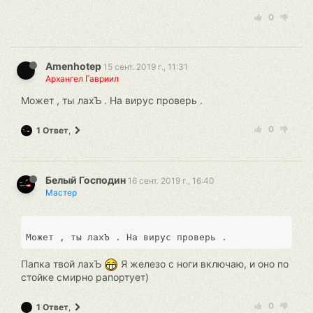
0
Amenhotep
15 сент. 2019 г., 11:31
Архангел Гавриил
Может , ты лахЪ . На вирус проверь .
0
1 Ответ
,
Белый Господин
16 сент. 2019 г., 16:40
Мастер
Папка твой лахЪ
Я железо с ноги включаю, и оно по
стойке смирно рапортует)
0
1 Ответ
,