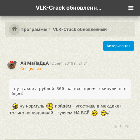
VLK-Crack обновленный
Программы
VLK-Crack обновленный
Авторизация
Ай МаЛаДцА
12 сент. 2019 г., 21:31
Специалист
 ну такое, рублей 300 за все время скинули в о
ну нормуль!
пойдём - угостишь в макдаке)
только не жадничай - гуляем НА ВСЁ!
0