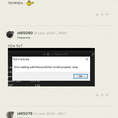
проверь .
0
id65080
22 сент. 2019 г., 16:05
Новичок
h0w fix?
0
id65079
23 сент. 2019 г., 08:11