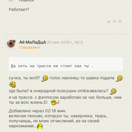
Новичок
Работает?
0
Ай МаЛаДцА
25 сент. 2019 г., 18:13
Специалист
сучка, ты мнЭ?
голос наконец-то шавка подала
где была? в очередной психушке отлёживалась?
я на трассе. с фаллосом заработаю за час больше, чем
ты за всю жизнь:D:
Добавлено через 02:18 мин.
включая пенсию, которую ты, наверняка, тварь,
получаешь, из моих отчислений, из-за своей
наркомании...