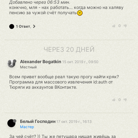
Добавлено через 06:53 мин.
конкчно, мля - нах работать... когда можно на халяву
пенсию за чужой счёт получать
0
1 Ответ
,
ЧЕРЕЗ 20 ДНЕЙ
Alexander Bogatkin
15 окт. 2019 г., 09:50
Местный
Всем привет вообще реал такую прогу найти кряк?
Программа для массового извлечения id:auth от
Тюряги из аккаунтов ВКонтакте.
0
Белый Господин
17 окт. 2019 г., 16:13
Мастер
За чей счёт? )) Ты же петушара нищая живёшь за