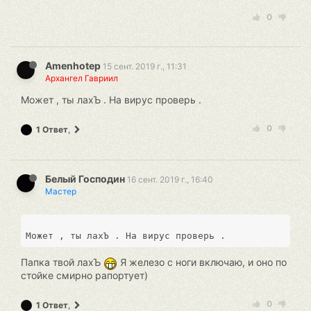
0
Amenhotep
15 сент. 2019 г., 11:31
Архангел Гавриил
Может , ты лахЪ . На вирус проверь .
0
1 Ответ
,
Белый Господин
16 сент. 2019 г., 16:40
Мастер
Папка твой лахЪ
Я железо с ноги включаю, и оно по
стойке смирно рапортует)
0
1 Ответ
,