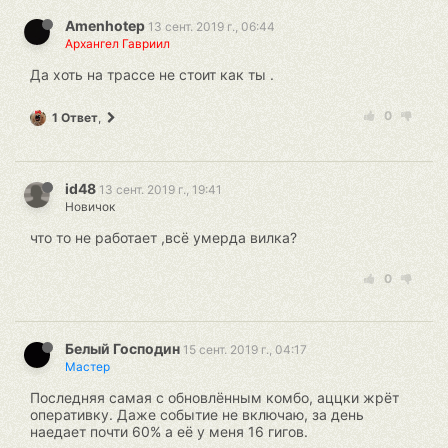
Amenhotep
13 сент. 2019 г., 06:44
Архангел Гавриил
Да хоть на трассе не стоит как ты .
0
1 Ответ
,
id48
13 сент. 2019 г., 19:41
Новичок
что то не работает ,всё умерда вилка?
0
Белый Господин
15 сент. 2019 г., 04:17
Мастер
Последняя самая с обновлённым комбо, аццки жрёт
оперативку. Даже событие не включаю, за день
наедает почти 60% а её у меня 16 гигов.