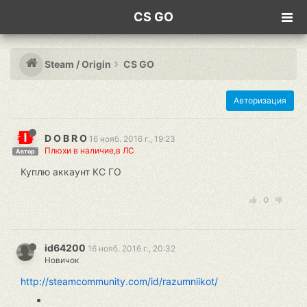
CS GO
Steam / Origin
CS GO
Авторизация
D O B R O
16 нояб. 2016 г., 19:23
Плюхи в наличие,в ЛС
Автор
Куплю аккаунт КС ГО
0
id64200
16 нояб. 2016 г., 20:32
Новичок
http://steamcommunity.com/id/razumniikot/