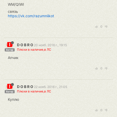
WM/QIWI
связь
https://vk.com/razumniikot
0
D O B R O
20 нояб. 2016 г., 19:15
Плюхи в наличие,в ЛС
Автор
Апчик
0
D O B R O
22 нояб. 2016 г., 21:05
Плюхи в наличие,в ЛС
Автор
Куплю
0