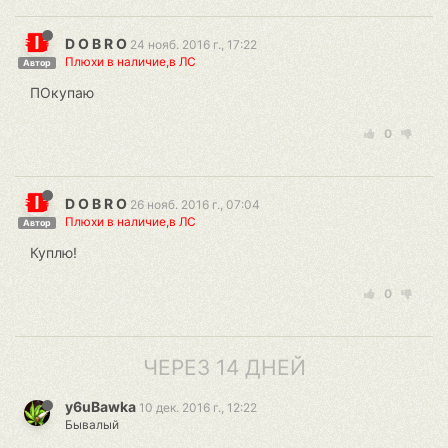
D O B R O
24 нояб. 2016 г., 17:22
Плюхи в наличие,в ЛС
Автор
ПОкупаю
0
D O B R O
26 нояб. 2016 г., 07:04
Плюхи в наличие,в ЛС
Автор
Куплю!
0
ЧЕРЕЗ 14 ДНЕЙ
y6uBawka
10 дек. 2016 г., 12:22
Бывалый