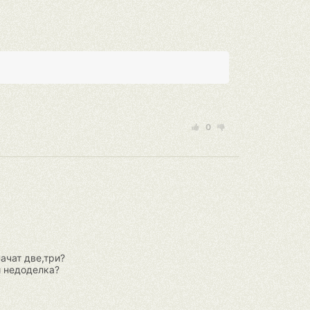
0
ачат две,три?
и недоделка?