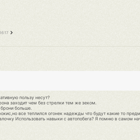
16:17
ативную пользу несут?
рона заходит чем без стрелки тем же зеком.
 брони больше.
рокис,но все теплился огонек надежды что будут какие то пред
лочку Использовать навыки с автопобега? Я помню в самом на