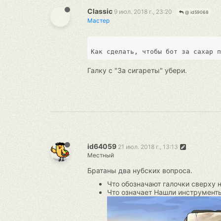
Classic
9 июл. 2018 г., 23:20
@ id59068
Мастер
Галку с "За сигареты" убери.
id64059
21 июл. 2018 г., 13:13
Местный
Братаны два нубских вопроса.
Что обозначают галочки сверху н
Что означает Нашли инструменты