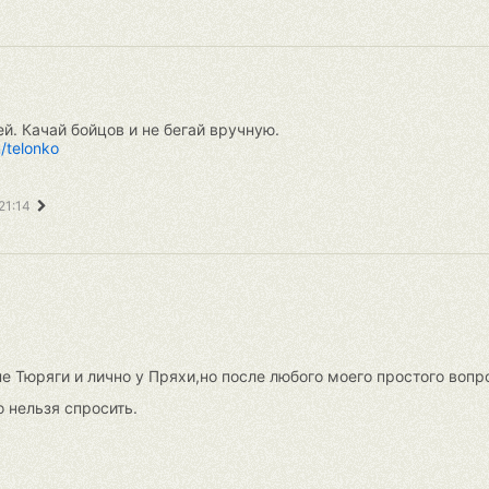
й. Качай бойцов и не бегай вручную.
m/telonko
 21:14
пе Тюряги и лично у Пряхи,но после любого моего простого вопро
о нельзя спросить.