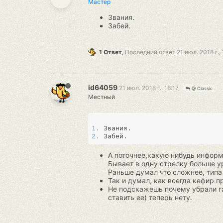
Мастер
Звания.
Забей.
1 Ответ
,
Последний ответ
21 июл. 2018 г., 
id64059
21 июл. 2018 г., 16:17
@ Classic
Местный
1. 
2. 
А поточнее,какую нибудь информ
Бывает в одну стрелку больше у
Раньше думал что сложнее, типа
Так и думал, как всегда кефир п
Не подскажешь почему убрали га
ставить ее) теперь нету.