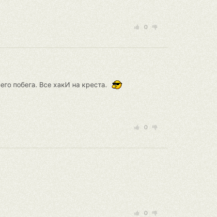
0
его побега. Все хакИ на креста.
0
0