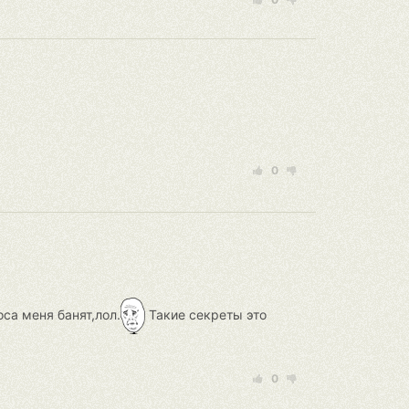
0
са меня банят,лол.
Такие секреты это
0