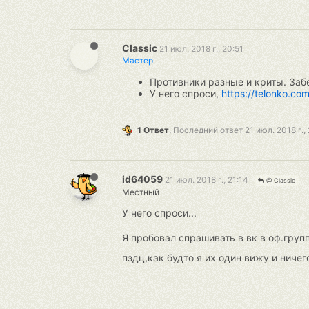
Classic
21 июл. 2018 г., 20:51
Мастер
Противники разные и криты. Забе
У него спроси,
https://telonko.co
1 Ответ
,
Последний ответ
21 июл. 2018 г.,
id64059
21 июл. 2018 г., 21:14
@ Classic
Местный
У него спроси...
Я пробовал спрашивать в вк в оф.груп
пздц,как будто я их один вижу и ничег