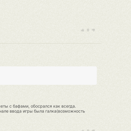
0
меты с бафами, обосрался как всегда.
чале ввода игры была галка(возможность
0