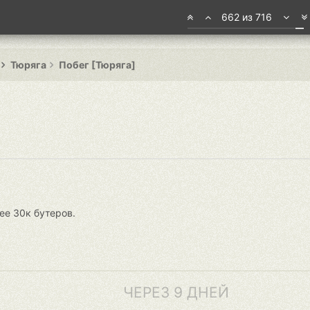
662 из 716
Тюряга
Побег [Тюряга]
лее 30к бутеров.
ЧЕРЕЗ 9 ДНЕЙ