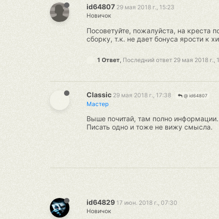
id64807
29 мая 2018 г., 15:23
Новичок
Посоветуйте, пожалуйста, на креста по
сборку, т.к. не дает бонуса ярости к хи
1 Ответ
,
Последний ответ
29 мая 2018 г., 
Classic
29 мая 2018 г., 17:38
@ id64807
Мастер
Выше почитай, там полно информации.
Писать одно и тоже не вижу смысла.
id64829
17 июн. 2018 г., 07:30
Новичок