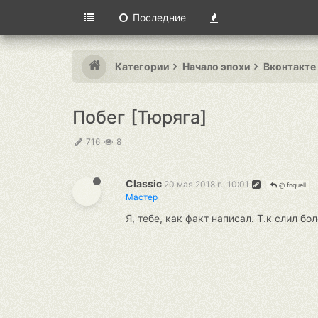
Последние
Категории
Начало эпохи
Вконтакте
Побег [Тюряга]
716
8
Classic
20 мая 2018 г., 10:01
@ fnquell
Мастер
Я, тебе, как факт написал. Т.к слил бо