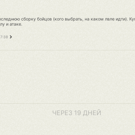
следнюю сборку бойцов (кого выбрать, на каком лвле идти). Куп
лу и атаке.
17:38
ЧЕРЕЗ 19 ДНЕЙ