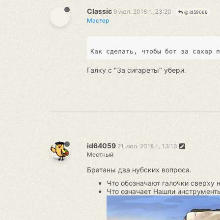
Classic
9 июл. 2018 г., 23:20
@ id59068
Мастер
Галку с "За сигареты" убери.
id64059
21 июл. 2018 г., 13:13
Местный
Братаны два нубских вопроса.
Что обозначают галочки сверху н
Что означает Нашли инструменты