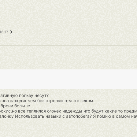
16:17
ативную пользу несут?
рона заходит чем без стрелки тем же зеком.
 брони больше.
рокис,но все теплился огонек надежды что будут какие то пред
лочку Использовать навыки с автопобега? Я помню в самом на