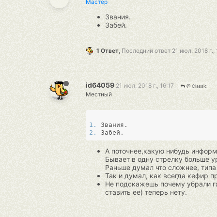
Мастер
Звания.
Забей.
1 Ответ
,
Последний ответ
21 июл. 2018 г., 
id64059
21 июл. 2018 г., 16:17
@ Classic
Местный
1. 
2. 
А поточнее,какую нибудь информ
Бывает в одну стрелку больше у
Раньше думал что сложнее, типа
Так и думал, как всегда кефир п
Не подскажешь почему убрали га
ставить ее) теперь нету.