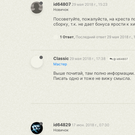
id64807
29 мая 2018 г., 15:23
Новичок
Посоветуйте, пожалуйста, на креста по
сборку, т.к. не дает бонуса ярости к хи
1 Ответ
,
Последний ответ
29 мая 2018 г., 
Classic
29 мая 2018 г., 17:38
@ id64807
Мастер
Выше почитай, там полно информации.
Писать одно и тоже не вижу смысла.
id64829
17 июн. 2018 г., 07:30
Новичок