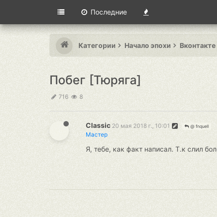
Последние
Категории
Начало эпохи
Вконтакте
Побег [Тюряга]
716
8
Classic
20 мая 2018 г., 10:01
@ fnquell
Мастер
Я, тебе, как факт написал. Т.к слил бо