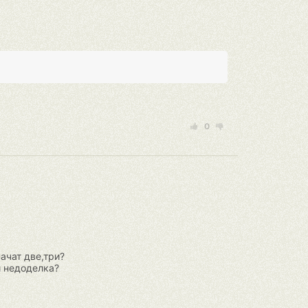
0
ачат две,три?
и недоделка?