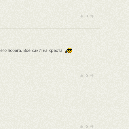
0
его побега. Все хакИ на креста.
0
0