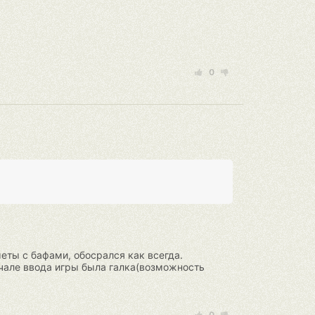
0
меты с бафами, обосрался как всегда.
чале ввода игры была галка(возможность
0