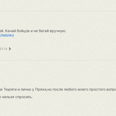
й. Качай бойцов и не бегай вручную.
m/telonko
 21:14
пе Тюряги и лично у Пряхи,но после любого моего простого вопро
о нельзя спросить.