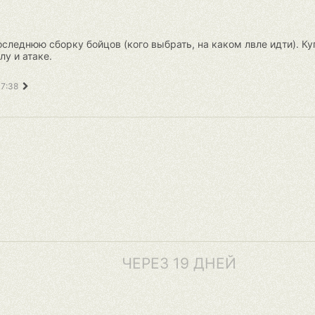
следнюю сборку бойцов (кого выбрать, на каком лвле идти). Куп
лу и атаке.
17:38
ЧЕРЕЗ 19 ДНЕЙ