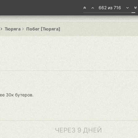
662 из 716
Тюряга
Побег [Тюряга]
лее 30к бутеров.
ЧЕРЕЗ 9 ДНЕЙ