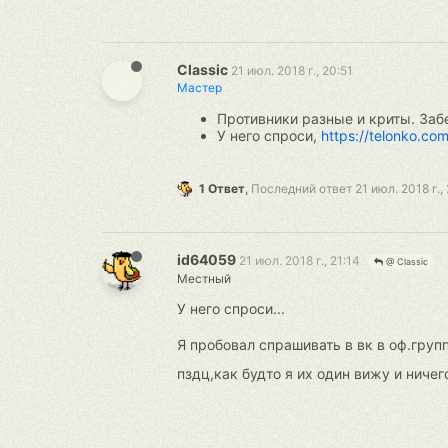
Classic
21 июл. 2018 г., 20:51
Мастер
Противники разные и криты. Забе
У него спроси,
https://telonko.co
1 Ответ
,
Последний ответ
21 июл. 2018 г.,
id64059
21 июл. 2018 г., 21:14
@ Classic
Местный
У него спроси...
Я пробовал спрашивать в вк в оф.груп
пздц,как будто я их один вижу и ничег