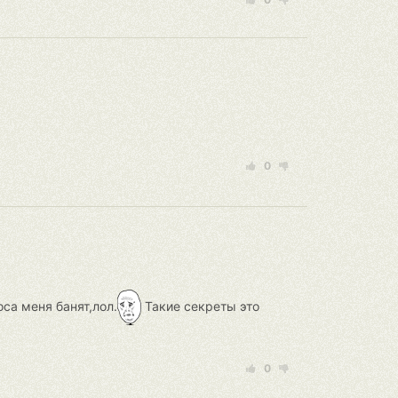
0
са меня банят,лол.
Такие секреты это
0