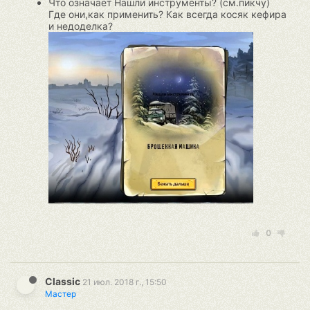
Что означает Нашли инструменты? (см.пикчу)
Где они,как применить? Как всегда косяк кефира
и недоделка?
0
Classic
21 июл. 2018 г., 15:50
Мастер