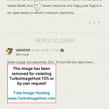
меня банят,лол.
Такие секреты это пздц,как будто я
их один вижу и ничего нельзя спросить.
0
ЧЕРЕЗ 20 ДНЕЙ
id64059
10 авг. 2018 г., 17:07
Местный
Блин когда же накоплю 20к. Устал бегать вручную...