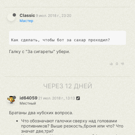
Classic
9 июл. 2018 г., 23:20
Мастер
Галку с "За сигареты" убери.
0
ЧЕРЕЗ 12 ДНЕЙ
id64059
21 июл. 2018 г., 13:13
Местный
Братаны два нубских вопроса.
Что обозначают галочки сверху над головами
противников? Выше резкость,броня или что? Что
значат две,три?