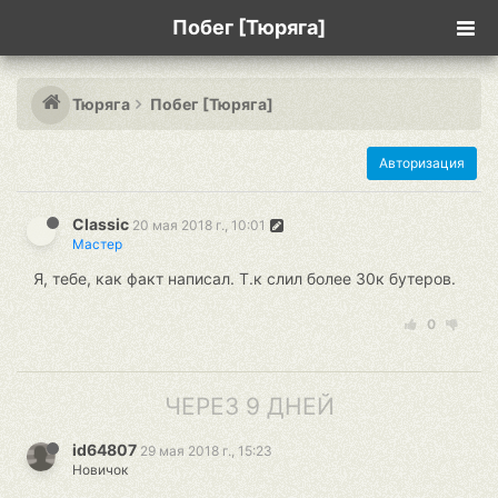
Побег [Тюряга]
Тюряга
Побег [Тюряга]
Авторизация
Classic
20 мая 2018 г., 10:01
Мастер
Я, тебе, как факт написал. Т.к слил более 30к бутеров.
0
ЧЕРЕЗ 9 ДНЕЙ
id64807
29 мая 2018 г., 15:23
Новичок