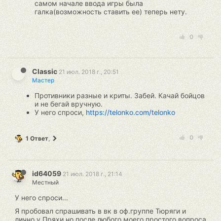
самом начале ввода игры была
галка(возможность ставить ее) теперь нету.
0
Classic
21 июл. 2018 г., 20:51
Мастер
Противники разные и криты. Забей. Качай бойцов
и не бегай вручную.
У него спроси,
https://telonko.com/telonko
0
1 Ответ
,
id64059
21 июл. 2018 г., 21:14
Местный
У него спроси...
Я пробовал спрашивать в вк в оф.группе Тюряги и
лично у Пряхи,но после любого моего простого вопроса