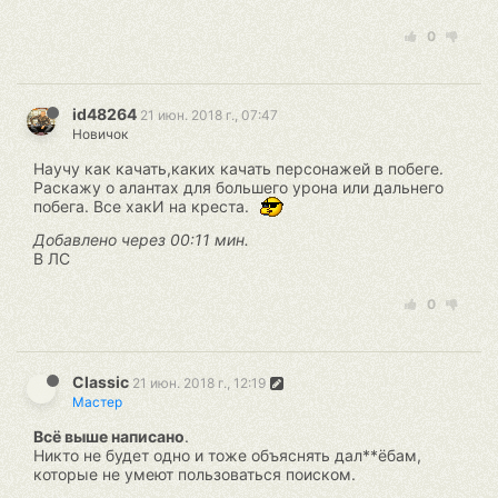
0
id48264
21 июн. 2018 г., 07:47
Новичок
Научу как качать,каких качать персонажей в побеге.
Раскажу о алантах для большего урона или дальнего
побега. Все хакИ на креста.
Добавлено через 00:11 мин.
В ЛС
0
Classic
21 июн. 2018 г., 12:19
Мастер
Всё выше написано
.
Никто не будет одно и тоже объяснять дал**ёбам,
которые не умеют пользоваться поиском.