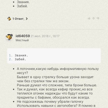
Звания.
Забей.
0
1 Ответ
,
id64059
21 июл. 2018 г., 16:17
Местный
1. 
2. 
А поточнее,какую нибудь информативную пользу
несут?
Бывает в одну стрелку больше урона заходит
чем без стрелки тем же зеком.
Раньше думал что сложнее, типа брони больше.
Так и думал, как всегда кефир прокис,но все
теплился огонек надежды что будут какие то
предметы с бафами, обосрался как всегда.
Не подскажешь почему убрали галочку
Использовать навыки с автопобега? Я помню в