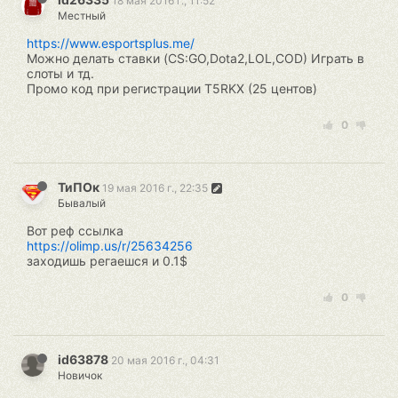
18 мая 2016 г., 11:52
Местный
https://www.esportsplus.me/
Можно делать ставки (CS:GO,Dota2,LOL,СOD) Играть в
слоты и тд.
Промо код при регистрации T5RKX (25 центов)
0
ТиПОк
19 мая 2016 г., 22:35
Бывалый
Вот реф ссылка
https://olimp.us/r/25634256
заходишь регаешся и 0.1$
0
id63878
20 мая 2016 г., 04:31
Новичок