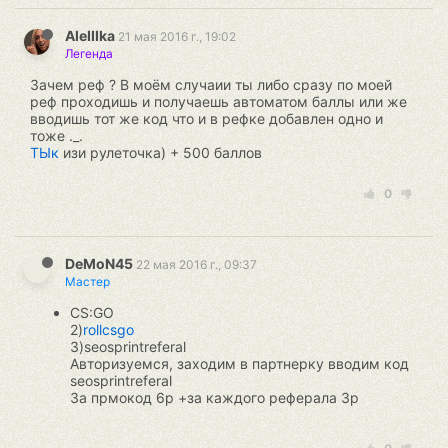
AleIIIka
21 мая 2016 г., 19:02
Легенда
Зачем реф ? В моём случаии ты либо сразу по моей
реф проходишь и получаешь автоматом баллы или же
вводишь тот же код что и в рефке добавлен одно и
тоже ._.
ТЫк
изи рулеточка) + 500 баллов
0
DeMoN45
22 мая 2016 г., 09:37
Мастер
CS:GO
2)
rollcsgo
3)seosprintreferal
Авторизуемся, заходим в партнерку вводим код
seosprintreferal
За прмокод 6р +за каждого реферала 3р