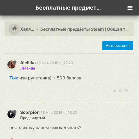
Бесплатные предметы Steam [Общая тема]
Халява
Бесплатные предметы Steam [Общая тема]
Авторизация
AleIIIka
15 мая 2016 г., 17:23
Легенда
ТЫк
изи рулеточка) + 500 баллов
0
Scorpion
16 мая 2016 г., 16:32
Продвинутый
реф ссылку зачем выкладывать?