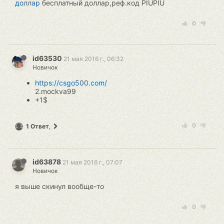
доллар
бесплатный доллар,реф.код PIUPIU
0
id63530
21 мая 2016 г., 06:32
Новичок
https://csgo500.com/
2.mockva99
+1$
0
1 Ответ
,
id63878
21 мая 2016 г., 07:07
Новичок
я выше скинул вообще-то
0