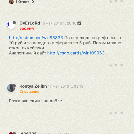
0
1 Ответ
,
OvErLoRd
16 мая 2016 г., 20:16
Закинул
http://csbox.one/win86833
По переходе по реф ссылке
10 руб и за каждого реферала по 5 руб .Потом можно
открыть кейсики
Аналогичный сайт
http://csgo.cards/win109963
.
0
Kostya Zelikh
17 мая 2016 г., 08:15
Специалист
Разганяю скины на дабле
0
id26335