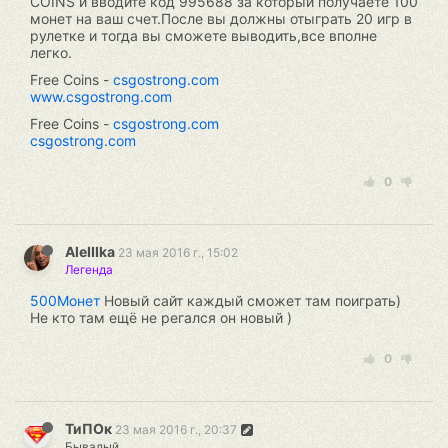
COINS и вводите код 995688 за который получаете 100
монет на ваш счет.После вы должны отыграть 20 игр в
рулетке и тогда вы сможете выводить,все вполне
легко.
Free Coins -
csgostrong.com
www.csgostrong.com
Free Coins -
csgostrong.com
csgostrong.com
0
AleIIIka
23 мая 2016 г., 15:02
Легенда
500Монет
Новый сайт каждый сможет там поиграть)
Не кто там ещё не регался он новый )
0
ТиПОк
23 мая 2016 г., 20:37
Бывалый