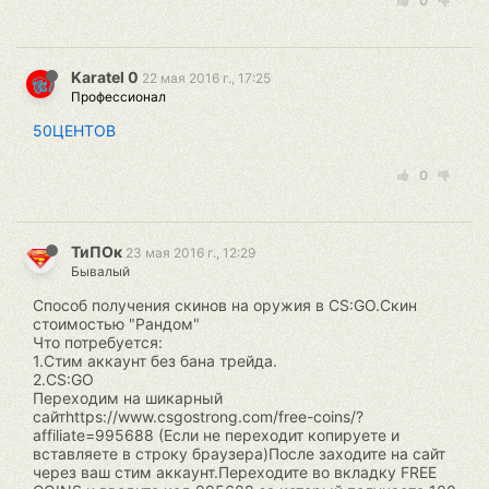
0
Karatel 0
22 мая 2016 г., 17:25
Профессионал
50ЦЕНТОВ
0
ТиПОк
23 мая 2016 г., 12:29
Бывалый
Способ получения скинов на оружия в CS:GO.Скин
стоимостью "Рандом"
Что потребуется:
1.Стим аккаунт без бана трейда.
2.СS:GO
Переходим на шикарный
сайтhttps://www.csgostrong.com/free-coins/?
affiliate=995688 (Если не переходит копируете и
вставляете в строку браузера)После заходите на сайт
через ваш стим аккаунт.Переходите во вкладку FREE