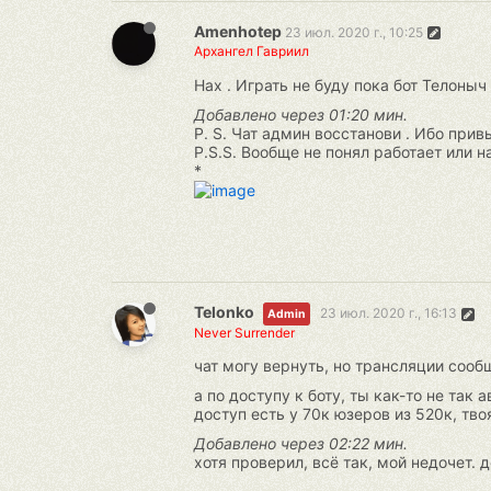
Amenhotep
23 июл. 2020 г., 10:25
Архангел Гавриил
Нах . Играть не буду пока бот Телоныч 
Добавлено через 01:20 мин.
P. S. Чат админ восстанови . Ибо прив
P.S.S. Вообще не понял работает или н
*
Telonko
23 июл. 2020 г., 16:13
Admin
Never Surrender
чат могу вернуть, но трансляции сооб
а по доступу к боту, ты как-то не так
доступ есть у 70к юзеров из 520к, тво
Добавлено через 02:22 мин.
хотя проверил, всё так, мой недочет.