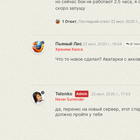
но сейчас бои не работают 2.5 часа, я
скоро запущу
1 Ответ
,
Последний ответ
22 июл. 2020 г.,
Пьяный Лис
22 июл. 2020 г., 16:54
@ Telo
Хроники Хаоса
Что то новое сделал? Аватарки с акков
Telonko
22 июл. 2020 г., 17:03
Admin
Never Surrender
да, перенес на новый сервер, этот ст
должно пройти у тебя