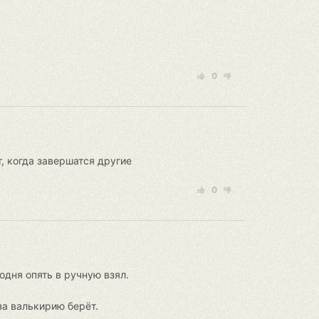
0
, когда завершатся другие
0
одня опять в ручную взял.
 за валькирию берёт.