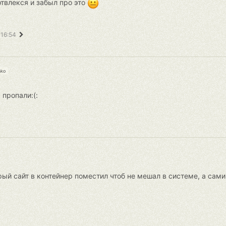
 отвлекся и забыл про это
 16:54
nko
 пропали:(:
арый сайт в контейнер поместил чтоб не мешал в системе, а сам