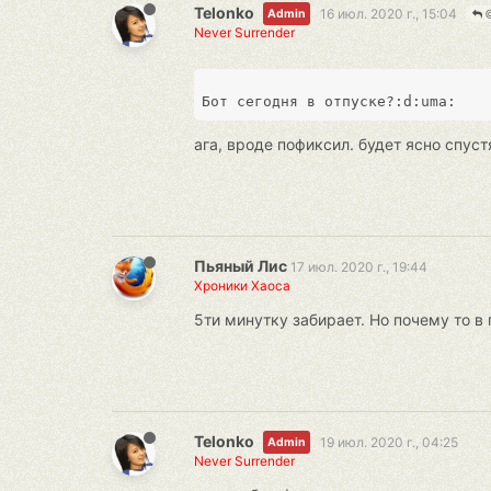
Telonko
16 июл. 2020 г., 15:04
Admin
@
Never Surrender
Бот сегодня в отпуске?
:d
:uma
ага, вроде пофиксил. будет ясно спустя
Пьяный Лис
17 июл. 2020 г., 19:44
Хроники Хаоса
5ти минутку забирает. Но почему то в
Telonko
19 июл. 2020 г., 04:25
Admin
Never Surrender