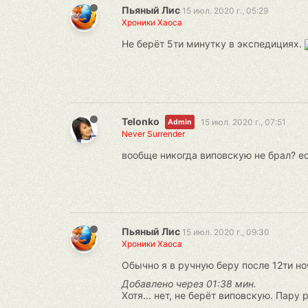
Пьяный Лис
15 июл. 2020 г., 05:29
Хроники Хаоса
Не берёт 5ти минутку в экспедициях.
Telonko
15 июл. 2020 г., 07:51
Admin
Never Surrender
вообще никогда виповскую не брал? ес
Пьяный Лис
15 июл. 2020 г., 09:30
Хроники Хаоса
Обычно я в ручную беру после 12ти ноч
Добавлено через 01:38 мин.
Хотя... нет, не берёт виповскую. Пару