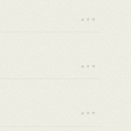
0
0
0