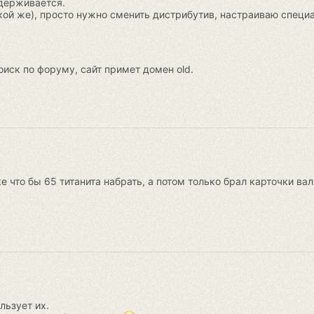
адерживается.
ой же), просто нужно сменить дистрибутив, настраиваю специа
оиск по форуму, сайт примет домен old.
е что бы 65 титанита набрать, а потом только брал карточки ва
льзует их.