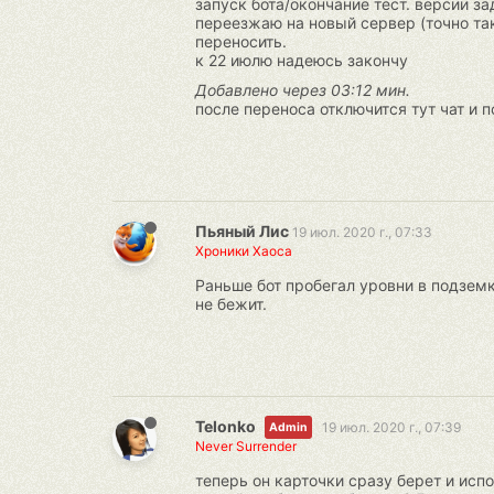
запуск бота/окончание тест. версии з
переезжаю на новый сервер (точно так
переносить.
к 22 июлю надеюсь закончу
Добавлено через 03:12 мин.
после переноса отключится тут чат и п
Пьяный Лис
19 июл. 2020 г., 07:33
Хроники Хаоса
Раньше бот пробегал уровни в подземк
не бежит.
Telonko
19 июл. 2020 г., 07:39
Admin
Never Surrender
теперь он карточки сразу берет и испо