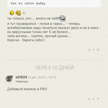
:):
ты только, это.... много не пей!
я тут проверился - почки в гавно... - теперь
антибиотиками надо лечиться (может дело и не в алке -
ну вирусными точно лет 5 не болел)...
типа ангины... гриппа, прочей хрени...
Короче - береги себя:):
0
ЧЕРЕЗ 10 ДНЕЙ
id1833
15 дек. 2019 г., 05:15
Новичок
Добавьте менялу в PRO
0