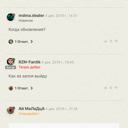
mdma.dealer
4 дек. 2019 г., 14:01
Новичок
Когда обновления?
0
1 Ответ
,
RZN-Fantik
4 дек. 2019 г., 19:45
Творю добро
Автор
Как из запоя выйду
0
1 Ответ
,
Ай МаЛаДцА
4 дек. 2019 г., 21:18
Специалист