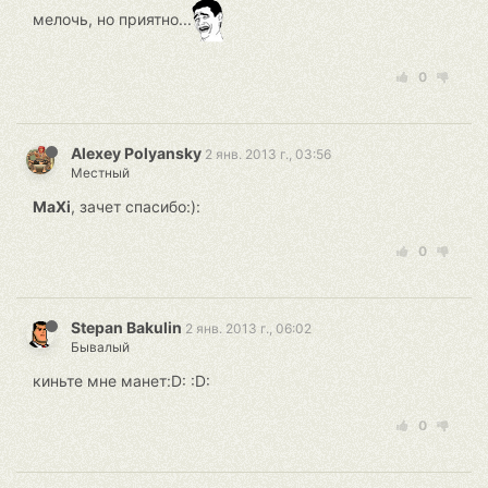
мелочь, но приятно...
0
Alexey Polyansky
2 янв. 2013 г., 03:56
Местный
MaXi
, зачет спасибо:):
0
Stepan Bakulin
2 янв. 2013 г., 06:02
Бывалый
киньте мне манет:D: :D:
0