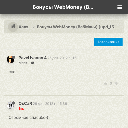
Бонусы WebMoney (ВебМани) [upd_15.09.13]
Халява
Бонусы WebMoney (ВебМани) [upd_15.09.13]
Авторизация
Pavel Ivanov 4
26 дек. 2012 г., 15:11
Местный
спс
0
OsCaR
26 дек. 2012 г., 15:36
1кк
Огромное спасибо)))