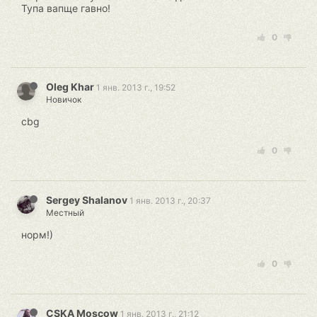
Тупа вапще гавно!
0
Oleg Khar
1 янв. 2013 г., 19:52
Новичок
cbg
0
Sergey Shalanov
1 янв. 2013 г., 20:37
Местный
норм!)
0
CSKA Moscow
1 янв. 2013 г., 21:12