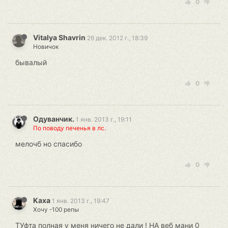
0
Vitalya Shavrin
26 дек. 2012 г., 18:39
Новичок
бывалый
0
Одуванчик.
1 янв. 2013 г., 19:11
По поводу печенья в лс.
мелочб но спасибо
0
Kaxa
1 янв. 2013 г., 19:47
Хочу -100 репы
ТУфта полная у меня ничего не дали ! НА веб мани 0