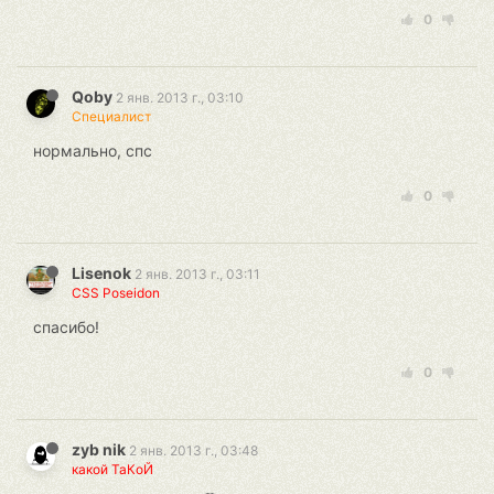
0
Qoby
2 янв. 2013 г., 03:10
Специалист
нормально, спс
0
Lisenok
2 янв. 2013 г., 03:11
CSS Poseidon
спасибо!
0
zyb nik
2 янв. 2013 г., 03:48
какой ТаКоЙ